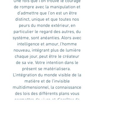
Une fois que l’on trouve le courage
de rompre avec la manipulation et
d’admettre que l’on est un être
distinct, unique et que toutes nos
peurs du monde extérieur, en
particulier le regard des autres, du
système, sont anéanties. Alors avec
intelligence et amour, l’homme
nouveau, intégrant plus de lumière
chaque jour, peut être le créateur
de sa vie. Votre intention dans le
présent se matérialisera.
L’intégration du monde visible de la
matière et de l’invisible
multidimensionnel, la connaissance
des lois des différents plans vous
permettra de vivre et d’arrêter de
survivre ; il vous permettra d’agir et
pas seulement de réagir aux
événements parce que vous serez
conscient de la façon dont vos
pensées sont nées et créées grâce